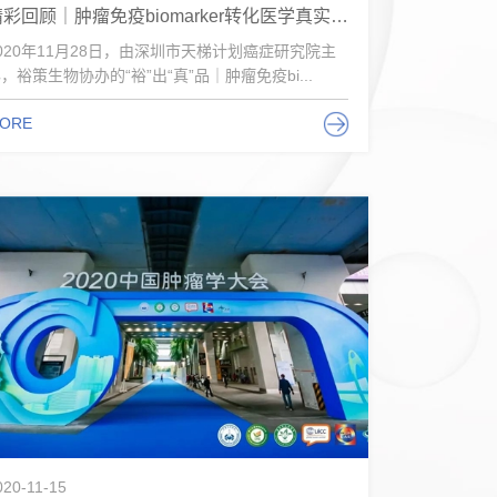
精彩回顾｜肿瘤免疫biomarker转化医学真实世界研究系列论坛
020年11月28日，由深圳市天梯计划癌症研究院主
，裕策生物协办的“裕”出“真”品｜肿瘤免疫bi...
ORE
020-11-15