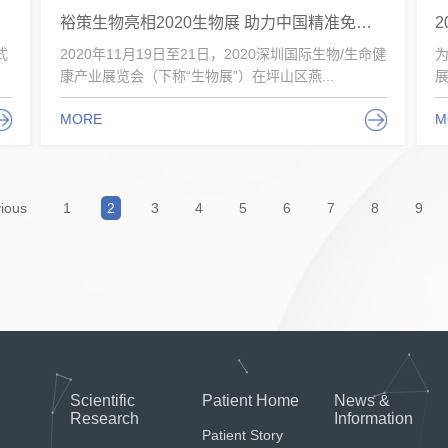
裕策生物亮相2020生物展 助力中国精准免疫诊疗
式
2020年11月19日至21日，2020深圳国际生物/生命健
为
康产业展览会（下称“生物展”）在坪山区燕...
作
MORE
M
ious
1
2
3
4
5
6
7
8
9
Scientific
Patient Home
News &
Research
Information
Patient Story