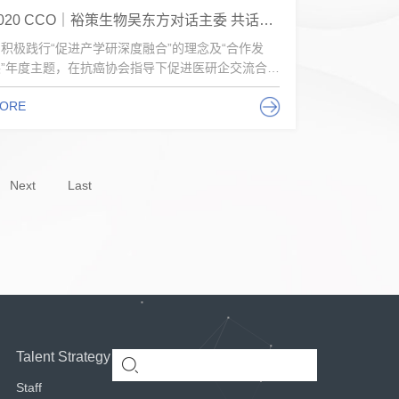
2020 CCO｜裕策生物吴东方对话主委 共话医研企合作
积极践行“促进产学研深度融合”的理念及“合作发
展”年度主题，在抗癌协会指导下促进医研企交流合
，2...
ORE
Next
Last
Talent Strategy
Staff